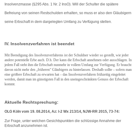
Insolvenzmasse (§295 Abs. 1 Nr. 2 InsO). Will der Schulter die spätere
Befreiung von seinen Restschulden erhalten, so muss er also den Gläubigern
seine Erbschaft in dem dargelegten Umfang zu Verfügung stellen.
IV. Insolvenzverfahren ist beendet
Mit Beendigung des Insolvenzverfahrens ist der Schuldner wieder so gestellt, wie jeder
andere potentielle Erbe auch. D.h. Der kann die Erbschaft annehmen oder ausschlagen. In
jedem Fall steht ihm die Erbschaft nunmehr in vollem Umfang zur Verfügung. Er braucht
davon nicht mehr den „früheren“ Gläubigern zu hinterlassen. Deshalb sollte – sofern man
eine größere Erbschaft zu erwarten hat – das Insolvenzverfahren frühzeitig eingeleitet
werden, damit man im günstigsten Fall in den uneingeschränkten Genuss der Erbschaft
kommt.
Aktuelle Rechtsprechung:
OLG Köln vom 19. 08.2014, Az: I-2 Wx 213/14, NJW-RR 2015, 73-74:
Zur Frage, unter welchen Gesichtspunkten die schlüssige Annahme der
Erbschaft anzunehmen ist.